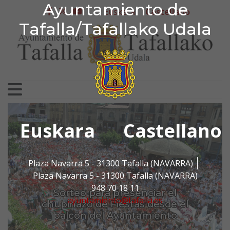
Ayuntamiento de Tafa
Ayuntamiento de
Ir al contenido
Euskera
Castellano
facebook
twitter
youtube
Tafalla/Tafallako Udala
Search for:
Euskara
Castellano
Plaza Navarra 5 - 31300 Tafalla (NAVARRA)
Plaza Navarra 5 - 31300 Tafalla (NAVARRA)
Anterior
Sigui
948 70 18 11
Sorteo para presenciar el
ayuntamiento@tafalla.es
chupinazo de Fiestas desde el
balcón del Ayuntamiento