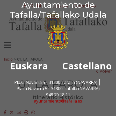
Ayuntamiento de Tafa
Ayuntamiento de
Ir al contenido
Euskera
Castellano
facebook
twitter
youtube
Tafalla/Tafallako Udala
Search for:
Inicio
>
01. LA FAROLA
Euskara
Castellano
Volver
01. LA FAROLA
Plaza Navarra 5 - 31300 Tafalla (NAVARRA)
Plaza Navarra 5 - 31300 Tafalla (NAVARRA)
948 70 18 11
Itinerario Histórico
ayuntamiento@tafalla.es
Facebook
Twitter
Email
Imprimir
Whatsapp