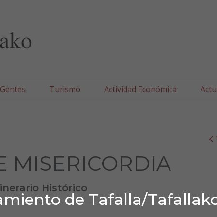
lla/Tafallako Udala
 Gentes
Turismo
Actividad Económica
Actu
LE MISERICORDIA
tinerario Histórico
miento de Tafalla/Tafallak