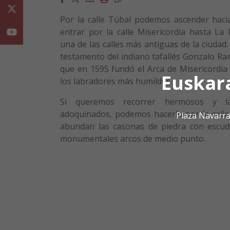
Twitter
Por la calle Túbal podemos ascender haci
entrar por la calle Misericordia hasta La 
Youtube
una de las calles más antiguas de la ciudad
testamento del indiano tafallés Gonzalo Ra
que en 1595 fundó el Arca de Misericordia
Euskar
los labradores más humildes.
Si queremos recorrer hermosos y lab
adoquinados, podemos hacerlo por la calle 
Plaza Navarra
abundan las casonas de piedra con escud
monumentales arcos de medio punto.