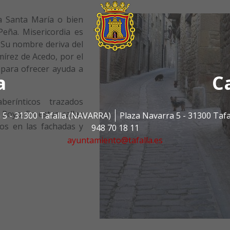
a Santa María o bien
Peña. Misericordia es
. Su nombre deriva del
mírez de Acedo, por el
 para ofrecer ayuda a
a
C
erínticos trazados
Poyo. En estas calles
 5 - 31300 Tafalla (NAVARRA)
Plaza Navarra 5 - 31300 Taf
os en las fachadas y
948 70 18 11
ayuntamiento@tafalla.es