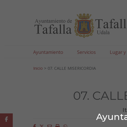
Ayuntamiento de Tafa
Ir al contenido
Ayuntamiento
Servicios
Lugar y
Search for:
Inicio
>
07. CALLE MISERICORDIA
07. CAL
I
Ayunta
Facebook
Facebook
Twitter
Email
Imprimir
Whatsapp