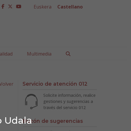
Euskera
Castellano
facebook
twitter
youtube
Buscar
alidad
Multimedia
Volver
Servicio de atención 012
Solicite información, realice
gestiones y sugerencias a
través del servicio 012
o Udala
Buzón de sugerencias