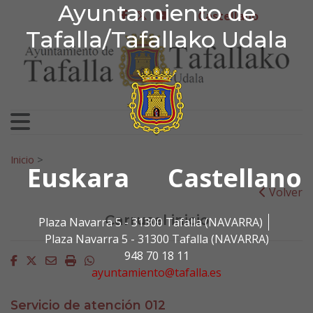
Ayuntamiento de Tafa
Ayuntamiento de
Ir al contenido
Castellano
facebook
twitter
youtube
Tafalla/Tafallako Udala
Search for:
Inicio
>
Euskara
Castellano
Volver
Carrusel inicio
Plaza Navarra 5 - 31300 Tafalla (NAVARRA)
Plaza Navarra 5 - 31300 Tafalla (NAVARRA)
948 70 18 11
Facebook
Twitter
Email
Imprimir
Whatsapp
ayuntamiento@tafalla.es
Servicio de atención 012