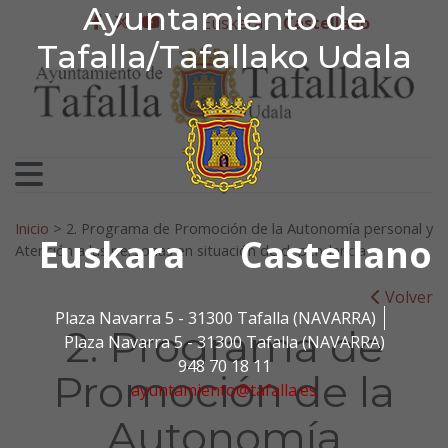
Ayuntamiento de Tafa
Ayuntamiento de
Ir al contenido
Euskera
Castellano
facebook
twitter
youtube
Tafalla/Tafallako Udala
Search for:
Inicio
>
2. Programa de Promoción de la Autonomía personal y
Euskara
Castellano
Atención a las personas en situación de dependencia
Volver
Plaza Navarra 5 - 31300 Tafalla (NAVARRA)
2. Programa de
Plaza Navarra 5 - 31300 Tafalla (NAVARRA)
948 70 18 11
Promoción de la
ayuntamiento@tafalla.es
Autonomía