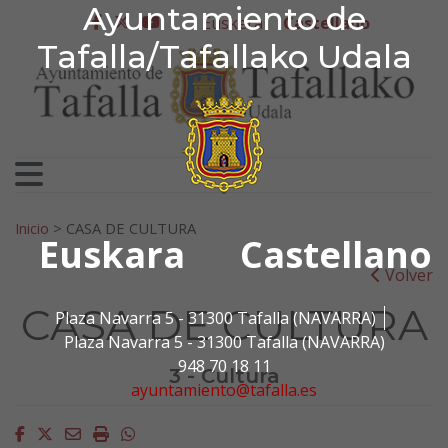
Ayuntamiento de Tafa
Ayuntamiento de
Ir al contenido
Euskera
Castellano
facebook
twitter
youtube
Tafalla/Tafallako Udala
Search for:
Inicio
>
CASA DE CULTURA
Euskara
Castellano
Volver
CASA DE CULTURA
Plaza Navarra 5 - 31300 Tafalla (NAVARRA)
Plaza Navarra 5 - 31300 Tafalla (NAVARRA)
948 70 18 11
3 - Cultura
ayuntamiento@tafalla.es
Facebook
Twitter
Email
Imprimir
Whatsapp