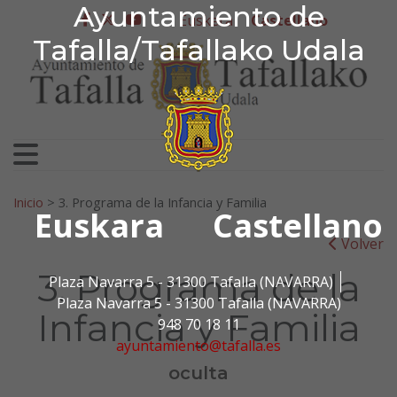
Ayuntamiento de Tafa
Ayuntamiento de
Ir al contenido
Euskera
Castellano
facebook
twitter
youtube
Tafalla/Tafallako Udala
Search for:
Inicio
>
3. Programa de la Infancia y Familia
Euskara
Castellano
Volver
3. Programa de la
Plaza Navarra 5 - 31300 Tafalla (NAVARRA)
Plaza Navarra 5 - 31300 Tafalla (NAVARRA)
Infancia y Familia
948 70 18 11
ayuntamiento@tafalla.es
oculta