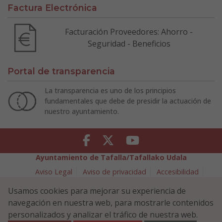
Factura Electrónica
Facturación Proveedores: Ahorro -
Seguridad - Beneficios
Portal de transparencia
La transparencia es uno de los principios
fundamentales que debe de presidir la actuación de
nuestro ayuntamiento.
Facebook
Twitter
Youtube
Ayuntamiento de Tafalla/Tafallako Udala
Aviso Legal
Aviso de privacidad
Accesibilidad
Política de cookies
Usamos cookies para mejorar su experiencia de
Política de Seguridad de la Información
navegación en nuestra web, para mostrarle contenidos
Plaza Navarra 5 - 31300 Tafalla (NAVARRA)
948 70 18 11
personalizados y analizar el tráfico de nuestra web.
ayuntamiento@tafalla.es