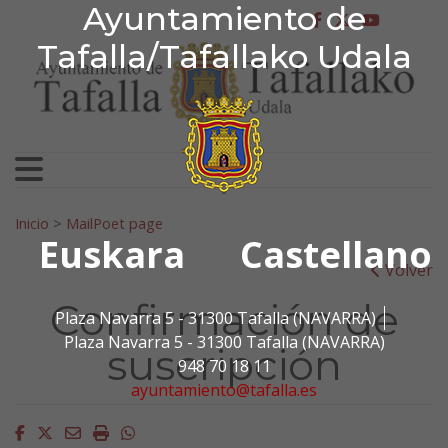
Ayuntamiento de Tafa
Ayuntamiento de
Ir al contenido
facebook
twitter
youtu
Tafalla/Tafallako Udala
Search for:
Inicio
>
MailPoet page
Euskara
Castellano
Volver
Confirmación de
Plaza Navarra 5 - 31300 Tafalla (NAVARRA)
Plaza Navarra 5 - 31300 Tafalla (NAVARRA)
suscripción
948 70 18 11
ayuntamiento@tafalla.es
Facebook
Twitter
Email
Imprimir
Whatsapp