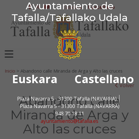
Ayuntamiento de Tafa
Ayuntamiento de
Ir al contenido
Euskera
Castellano
facebook
twitter
youtube
Tafalla/Tafallako Udala
Search for:
Inicio
>
Abandono calle Miranda de Arga y Alto las cruces
Euskara
Castellano
Volver
Abandono calle
Plaza Navarra 5 - 31300 Tafalla (NAVARRA)
Plaza Navarra 5 - 31300 Tafalla (NAVARRA)
Miranda de Arga y
948 70 18 11
ayuntamiento@tafalla.es
Alto las cruces