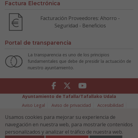
Factura Electrónica
Facturación Proveedores: Ahorro -
Seguridad - Beneficios
Portal de transparencia
La transparencia es uno de los principios
fundamentales que debe de presidir la actuación de
nuestro ayuntamiento.
Facebook
Twitter
Youtube
Ayuntamiento de Tafalla/Tafallako Udala
Aviso Legal
Aviso de privacidad
Accesibilidad
Política de cookies
Usamos cookies para mejorar su experiencia de
Política de Seguridad de la Información
navegación en nuestra web, para mostrarle contenidos
Plaza Navarra 5 - 31300 Tafalla (NAVARRA)
948 70 18 11
personalizados y analizar el tráfico de nuestra web.
ayuntamiento@tafalla.es