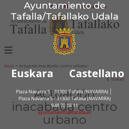
Ayuntamiento de Tafa
Ayuntamiento de
Ir al contenido
Castellano
facebook
twitter
youtube
Tafalla/Tafallako Udala
Search for:
Inicio
>
Actuación inacabada centro urbano
Euskara
Castellano
Volver
Actuación
Plaza Navarra 5 - 31300 Tafalla (NAVARRA)
Plaza Navarra 5 - 31300 Tafalla (NAVARRA)
inacabada centro
948 70 18 11
ayuntamiento@tafalla.es
urbano