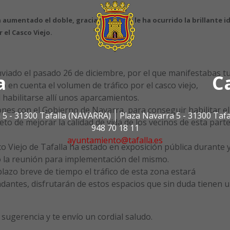
a aumentado el doble, gracias al que se le ha ocurrido la brillante i
 el Casco Viejo.
viado el pasado 26 de diciembre, por el que manifestabas t
a
C
 en cuenta el volumen de tráfico por el casco viejo,
 habilitarse allí unos aparcamientos.
nes con el Gobierno de Navarra, para conseguir habilitar el
 5 - 31300 Tafalla (NAVARRA)
Plaza Navarra 5 - 31300 Taf
to de mejorar la calidad de vida de los vecinos de esta parte
948 70 18 11
ayuntamiento@tafalla.es
sco Viejo de Tafalla ha estado en exposición pública durante 
bo la reunión para implementación del mismo.
lazo breve de tiempo el tráfico de esta zona estará
dantes, disfrutarán de estos espacios que sin duda tienen 
sugerencia y te envío un cordial saludo.