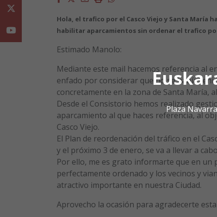
Twitter
Hola,
el trafico por el Casco Viejo y Santa María h
Youtube
habilitar aparcamientos sin ordenar el trafico por
Estimado Manolo:
Mediante este mail hacemos referencia al en
Euskar
enfado por considerar que no se había tenido
concretamente en la zona de Santa María, al
Desde el Consistorio hemos realizado gestio
Plaza Navarra
aparcamiento al que haces referencia, al obje
Casco Viejo.
El Plan de reordenación del tráfico en el Ca
y el próximo 3 de enero, se va a llevar a ca
Por ello, me es grato informarte que en un p
perfectamente ordenado y los vecinos y vian
atractivo importante en nuestra Ciudad.
Aprovecho la ocasión para agradecerte esta 