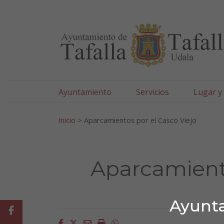
Ayuntamiento de Tafa
Ir al contenido
Ayuntamiento
Servicios
Lugar y
Search for:
Inicio
>
Aparcamientos por el Casco Viejo
Aparcamiento
Ayunta
Facebook
Facebook
Twitter
Email
Imprimir
Whatsapp