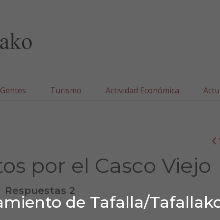
lla/Tafallako Udala
 Gentes
Turismo
Actividad Económica
Actu
s por el Casco Viejo
Respuestas 2
miento de Tafalla/Tafallak