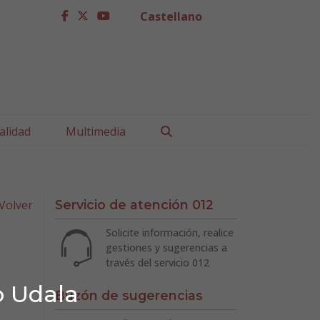
Castellano
facebook
twitter
youtube
Buscar
alidad
Multimedia
Volver
Servicio de atención 012
Solicite información, realice
gestiones y sugerencias a
través del servicio 012
o Udala
Buzón de sugerencias