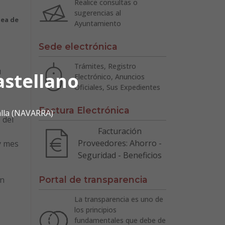
Realice consultas o
sugerencias al
dea de
Ayuntamiento
Sede electrónica
Trámites, Registro
u
astellano
Electrónico, Anuncios
Oficiales, Sus Expedientes
Factura Electrónica
alla (NAVARRA)
 del
Facturación
Proveedores: Ahorro -
y mes
Seguridad - Beneficios
un
Portal de transparencia
La transparencia es uno de
los principios
fundamentales que debe de