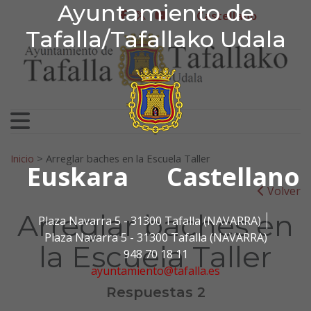
Ayuntamiento de Tafa
Ayuntamiento de
Ir al contenido
Castellano
facebook
twitter
youtube
Tafalla/Tafallako Udala
Search for:
Inicio
>
Arreglar baches en la Escuela Taller
Euskara
Castellano
Volver
Arreglar baches en
Plaza Navarra 5 - 31300 Tafalla (NAVARRA)
Plaza Navarra 5 - 31300 Tafalla (NAVARRA)
la Escuela Taller
948 70 18 11
ayuntamiento@tafalla.es
Respuestas 2