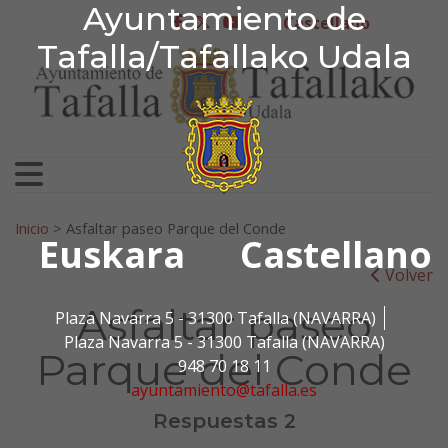
Ayuntamiento de Tafa
Ayuntamiento de
Ir al contenido
Castellano
facebook
twitter
youtube
Tafalla/Tafallako Udala
Search for:
Inicio
>
Asfaltar paseo Parque del Conde
Euskara
Castellano
Volver
Asfaltar paseo
Plaza Navarra 5 - 31300 Tafalla (NAVARRA)
Plaza Navarra 5 - 31300 Tafalla (NAVARRA)
Parque del Conde
948 70 18 11
ayuntamiento@tafalla.es
Respuestas 2