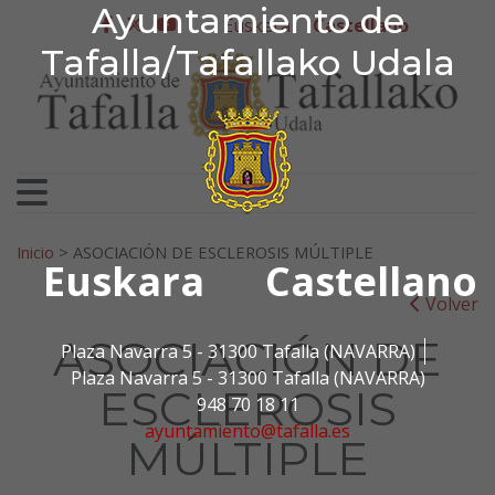
Ayuntamiento de Tafa
Ayuntamiento de
Ir al contenido
Euskera
Castellano
facebook
twitter
youtube
Tafalla/Tafallako Udala
Search for:
Inicio
>
ASOCIACIÓN DE ESCLEROSIS MÚLTIPLE
Euskara
Castellano
Volver
ASOCIACIÓN DE
Plaza Navarra 5 - 31300 Tafalla (NAVARRA)
Plaza Navarra 5 - 31300 Tafalla (NAVARRA)
ESCLEROSIS
948 70 18 11
ayuntamiento@tafalla.es
MÚLTIPLE