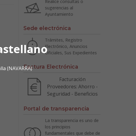
Realice consultas o
sugerencias al
Ayuntamiento
Sede electrónica
Trámites, Registro
astellano
Electrónico, Anuncios
Oficiales, Sus Expedientes
Factura Electrónica
alla (NAVARRA)
Facturación
Proveedores: Ahorro -
Seguridad - Beneficios
Portal de transparencia
La transparencia es uno de
los principios
fundamentales que debe de