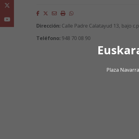
Twitter
Facebook
Twitter
Email
Imprimir
Whatsapp
Youtube
Dirección:
Calle Padre Calatayud 13, bajo c.
Teléfono:
948 70 08 90
Euskar
Plaza Navarra