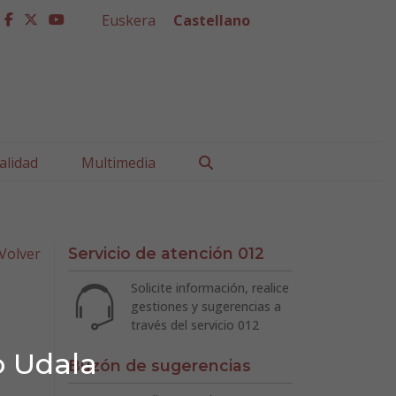
Euskera
Castellano
facebook
twitter
youtube
Buscar
alidad
Multimedia
Volver
Servicio de atención 012
Solicite información, realice
gestiones y sugerencias a
través del servicio 012
o Udala
Buzón de sugerencias