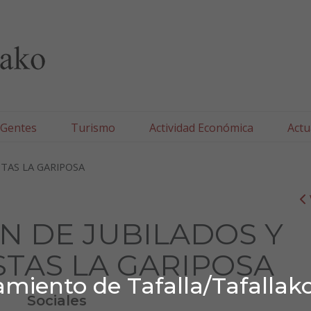
lla/Tafallako Udala
 Gentes
Turismo
Actividad Económica
Actu
STAS LA GARIPOSA
N DE JUBILADOS Y
STAS LA GARIPOSA
miento de Tafalla/Tafallak
Sociales