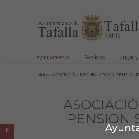
Ayuntamiento de Tafa
Ir al contenido
Ayuntamiento
Servicios
Lugar y
Search for:
Inicio
>
ASOCIACIÓN DE JUBILADOS Y PENSIONI
ASOCIACIÓ
PENSIONI
Ayunta
Facebook