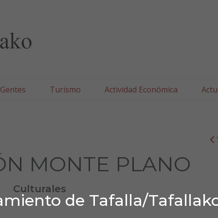
lla/Tafallako Udala
 Gentes
Turismo
Actividad Económica
Actu
ÓN MONTE PLANO
Culturales
miento de Tafalla/Tafallak