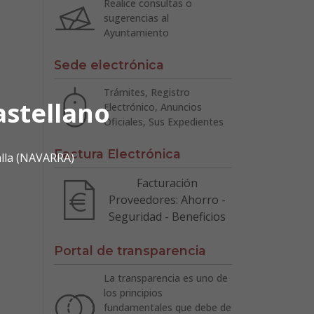
Realice consultas o
sugerencias al
Ayuntamiento
Sede electrónica
Trámites, Registro
astellano
Electrónico, Anuncios
Oficiales, Sus Expedientes
Factura Electrónica
alla (NAVARRA)
Facturación
Proveedores: Ahorro -
Seguridad - Beneficios
Portal de transparencia
La transparencia es uno de
los principios
fundamentales que debe de