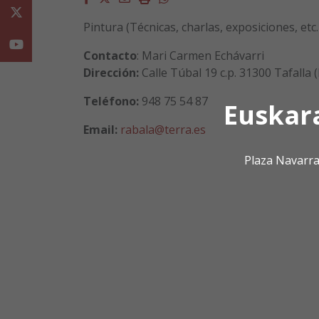
Twitter
Pintura (Técnicas, charlas, exposiciones, etc
Youtube
Contacto
: Mari Carmen Echávarri
Dirección:
Calle Túbal 19 c.p. 31300 Tafalla
Teléfono:
948 75 54 87
Euskar
Email:
rabala@terra.es
Plaza Navarra