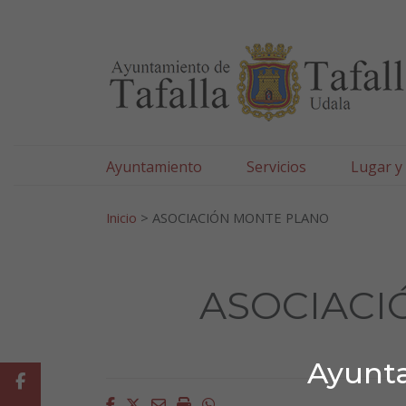
Ayuntamiento de Tafa
Ir al contenido
Ayuntamiento
Servicios
Lugar y
Search for:
Inicio
>
ASOCIACIÓN MONTE PLANO
ASOCIACI
Ayunta
Facebook
Facebook
Twitter
Email
Imprimir
Whatsapp