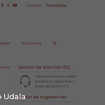
Euskera
Castellano
facebook
twitter
youtube
Buscar
alidad
Multimedia
Volver
Servicio de atención 012
Solicite información, realice
gestiones y sugerencias a
través del servicio 012
o Udala
Buzón de sugerencias