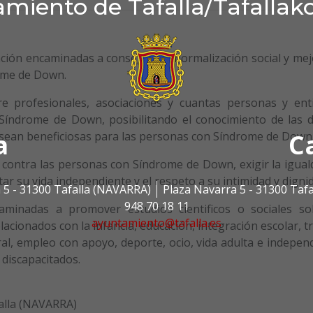
miento de Tafalla/Tafallak
uación encaminadas a conseguir la normalización social y me
rome de Down.
e profesionales, asociaciones y cuantas personas y ent
Síndrome de Down, posibilitando el conocimiento de las d
a
C
y sean beneficiosas para las personas con Síndrome de Down
 contra las personas con Síndrome de Down, exigir la igual
tar su vida independiente y el respeto a su intimidad y digni
 5 - 31300 Tafalla (NAVARRA)
Plaza Navarra 5 - 31300 Taf
948 70 18 11
aminadas a promover estudios cientificos o sociales so
ayuntamiento@tafalla.es
ionados con la infancia, educación, integración escolar, t
al, empleo con apoyo, deporte, ocio, vida adulta e indepen
 discapacitados.
falla (NAVARRA)