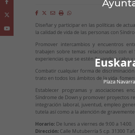
Ayunta
Facebook
Facebook
Twitter
Email
Imprimir
Whatsapp
Twitter
Diseñar y participar en las políticas de act
Youtube
la calidad de vida de las personas con Sínd
Promover intercambios y encuentros entr
trabajen sobre temas relacionados con el 
Euskar
experiencias que se estén llevando a cabo 
Combatir cualquier forma de discriminación
trato en todos los ámbitos de la vida, fomen
Plaza Navarra
Establecer programas y asociaciones enc
Síndrome de Down y promover proyectos relac
integración laboral, juventud, empleo gener
tutela así como a la atención de gravemente
Horario:
De lunes a viernes de 9:00 a 14:00.
Dirección:
Calle Mutuberría 5 c.p. 31300 Ta