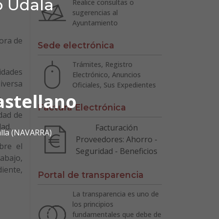
o Udala
Realice consultas o
sugerencias al
Ayuntamiento
jora de
Sede electrónica
Trámites, Registro
idades
Electrónico, Anuncios
iversa
Oficiales, Sus Expedientes
astellano
.
Factura Electrónica
dad de
dad.
Facturación
alla (NAVARRA)
Proveedores: Ahorro -
bre el
Seguridad - Beneficios
rabajo,
diente,
Portal de transparencia
La transparencia es uno de
los principios
fundamentales que debe de