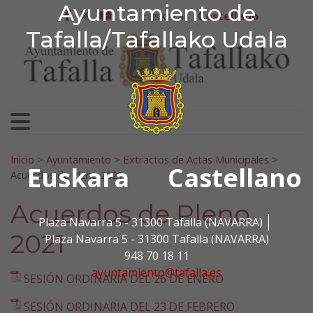
Ayuntamiento de Tafa
Ayuntamiento de
Ir al contenido
Euskera
Castellano
facebook
twitter
youtube
Tafalla/Tafallako Udala
Search for:
Inicio
>
Ayuntamiento
>
Extractos de Actas Municipales
>
Euskara
Castellano
Acuerdos de Pleno 2021
Acuerdos de Pleno
Plaza Navarra 5 - 31300 Tafalla (NAVARRA)
2021
Plaza Navarra 5 - 31300 Tafalla (NAVARRA)
948 70 18 11
ayuntamiento@tafalla.es
SESIÓN ORDINARIA DEL 26 DE ENERO
SESIÓN ORDINARIA DEL 23 DE FEBRERO