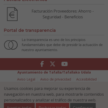
Facturación Proveedores: Ahorro -
Seguridad - Beneficios
Portal de transparencia
La transparencia es uno de los principios
fundamentales que debe de presidir la actuación de
nuestro ayuntamiento.
Facebook
Twitter
Youtube
Ayuntamiento de Tafalla/Tafallako Udala
Aviso Legal
Aviso de privacidad
Accesibilidad
Política de cookies
Usamos cookies para mejorar su experiencia de
Política de Seguridad de la Información
navegación en nuestra web, para mostrarle contenidos
Plaza Navarra 5 - 31300 Tafalla (NAVARRA)
948 70 18 11
personalizados y analizar el tráfico de nuestra web.
ayuntamiento@tafalla.es
Aceptar todas
Rechazar todas
Configurar