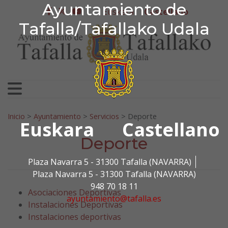
Ayuntamiento de Tafa
Ayuntamiento de
Ir al contenido
Euskera
Castellano
facebook
twitter
youtube
Tafalla/Tafallako Udala
Search for:
Inicio
>
Ayuntamiento
>
Servicios
>
Deporte
Euskara
Castellano
Deporte
Plaza Navarra 5 - 31300 Tafalla (NAVARRA)
Plaza Navarra 5 - 31300 Tafalla (NAVARRA)
948 70 18 11
Asociaciones Deportivas
ayuntamiento@tafalla.es
Instalaciones Deportivas
Instalaciones deportivas