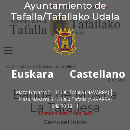
Ayuntamiento de Tafa
Ayuntamiento de
Ir al contenido
Castellano
facebook
twitter
youtube
Tafalla/Tafallako Udala
Search for:
Inicio
>
Banda de Música La Tafallesa
Euskara
Castellano
Volver
Banda de Música
Plaza Navarra 5 - 31300 Tafalla (NAVARRA)
Plaza Navarra 5 - 31300 Tafalla (NAVARRA)
La Tafallesa
948 70 18 11
ayuntamiento@tafalla.es
Carrusel inicio