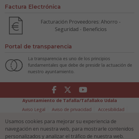
Factura Electrónica
Facturación Proveedores: Ahorro -
Seguridad - Beneficios
Portal de transparencia
La transparencia es uno de los principios
fundamentales que debe de presidir la actuación de
nuestro ayuntamiento.
Facebook
Twitter
Youtube
Ayuntamiento de Tafalla/Tafallako Udala
Aviso Legal
Aviso de privacidad
Accesibilidad
Política de cookies
Usamos cookies para mejorar su experiencia de
Política de Seguridad de la Información
navegación en nuestra web, para mostrarle contenidos
Plaza Navarra 5 - 31300 Tafalla (NAVARRA)
948 70 18 11
personalizados y analizar el tráfico de nuestra web.
ayuntamiento@tafalla.es