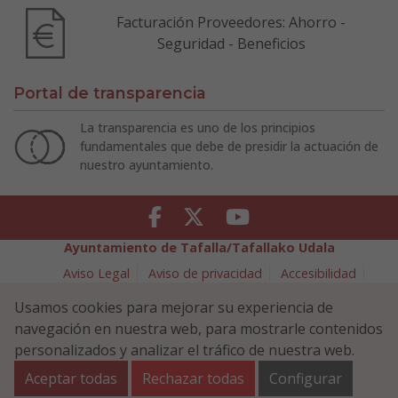
Facturación Proveedores: Ahorro -
Seguridad - Beneficios
Portal de transparencia
La transparencia es uno de los principios
fundamentales que debe de presidir la actuación de
nuestro ayuntamiento.
Facebook
Twitter
Youtube
Ayuntamiento de Tafalla/Tafallako Udala
Aviso Legal
Aviso de privacidad
Accesibilidad
Política de cookies
Usamos cookies para mejorar su experiencia de
Política de Seguridad de la Información
navegación en nuestra web, para mostrarle contenidos
Plaza Navarra 5 - 31300 Tafalla (NAVARRA)
948 70 18 11
personalizados y analizar el tráfico de nuestra web.
ayuntamiento@tafalla.es
Aceptar todas
Rechazar todas
Configurar