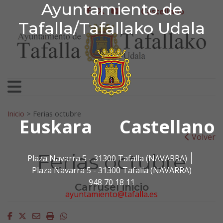
Ayuntamiento de Tafa
Ayuntamiento de
Ir al contenido
Castellano
facebook
twitter
youtube
Tafalla/Tafallako Udala
Search for:
Inicio
>
Ferias octubre
Euskara
Castellano
Volver
Ferias octubre
Plaza Navarra 5 - 31300 Tafalla (NAVARRA)
Plaza Navarra 5 - 31300 Tafalla (NAVARRA)
948 70 18 11
Carrusel inicio
ayuntamiento@tafalla.es
Facebook
Twitter
Email
Imprimir
Whatsapp