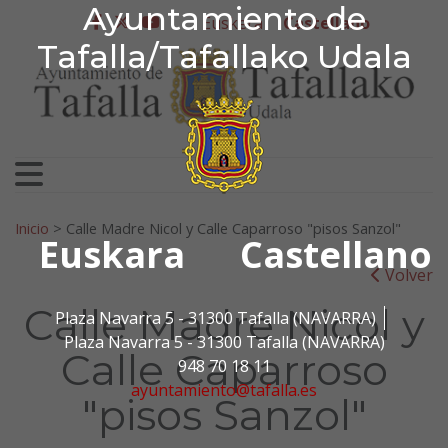
Ayuntamiento de Tafa
Ayuntamiento de
Ir al contenido
Euskera
Castellano
facebook
twitter
youtube
Tafalla/Tafallako Udala
Search for:
Inicio
>
Calle Madre Nicol y Calle Caparroso "pisos Sanzol"
Euskara
Castellano
Volver
Calle Madre Nicol y
Plaza Navarra 5 - 31300 Tafalla (NAVARRA)
Plaza Navarra 5 - 31300 Tafalla (NAVARRA)
Calle Caparroso
948 70 18 11
ayuntamiento@tafalla.es
"pisos Sanzol"