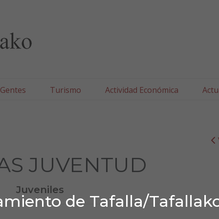
lla/Tafallako Udala
 Gentes
Turismo
Actividad Económica
Actu
AS JUVENTUD
Juveniles
miento de Tafalla/Tafallak