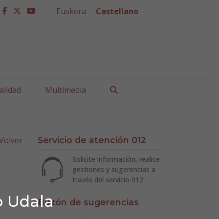
Euskera
Castellano
facebook
twitter
youtube
Buscar
alidad
Multimedia
Volver
Servicio de atención 012
Solicite información, realice
gestiones y sugerencias a
través del servicio 012
o Udala
Buzón de sugerencias