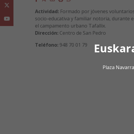
Twitter
Actividad:
Formado por jóvenes voluntarios
socio-educativa y familiar notoria, durante 
Youtube
el campamento urbano Tafallix.
Dirección:
Centro de San Pedro
Euskar
Teléfono:
948 70 01 79
Plaza Navarra