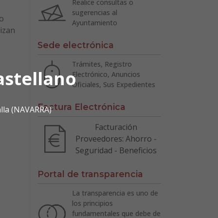
Realice consultas o
sugerencias al
co
Ayuntamiento
nizan
Sede electrónica
Trámites, Registro
astellano
Electrónico, Anuncios
Oficiales, Sus Expedientes
Factura Electrónica
alla (NAVARRA)
Facturación
Proveedores: Ahorro -
Seguridad - Beneficios
Portal de transparencia
La transparencia es uno de
los principios
fundamentales que debe de