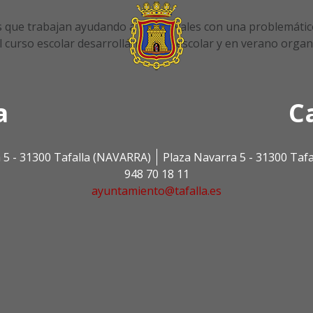
 que trabajan ayudando a los chavales con una problemáti
el curso escolar desarrollan apoyo escolar y en verano orga
a
C
 5 - 31300 Tafalla (NAVARRA)
Plaza Navarra 5 - 31300 Taf
948 70 18 11
ayuntamiento@tafalla.es