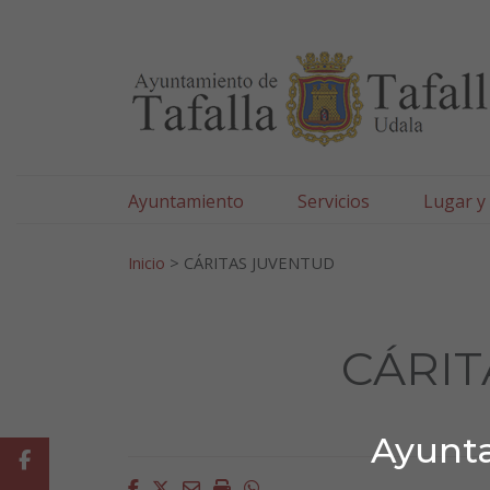
Ayuntamiento de Tafa
Ir al contenido
Ayuntamiento
Servicios
Lugar y
Search for:
Inicio
>
CÁRITAS JUVENTUD
CÁRIT
Ayunta
Facebook
Facebook
Twitter
Email
Imprimir
Whatsapp