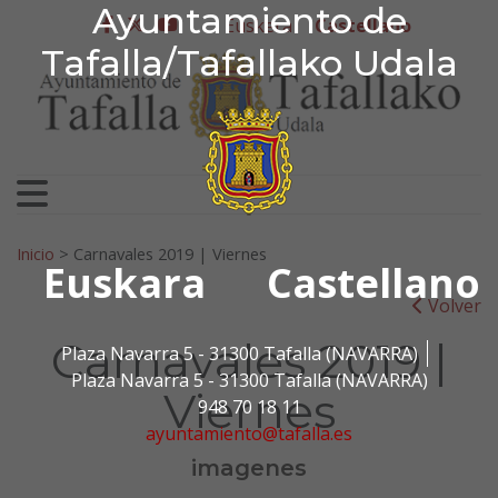
Ayuntamiento de Tafa
Ayuntamiento de
Ir al contenido
Euskera
Castellano
facebook
twitter
youtube
Tafalla/Tafallako Udala
Search for:
Inicio
>
Carnavales 2019 | Viernes
Euskara
Castellano
Volver
Carnavales 2019 |
Plaza Navarra 5 - 31300 Tafalla (NAVARRA)
Plaza Navarra 5 - 31300 Tafalla (NAVARRA)
Viernes
948 70 18 11
ayuntamiento@tafalla.es
imagenes