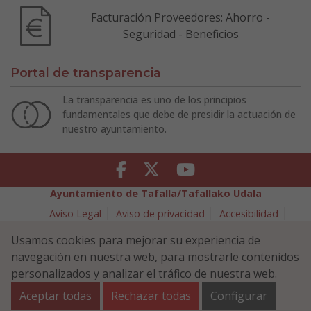
Facturación Proveedores: Ahorro -
Seguridad - Beneficios
Portal de transparencia
La transparencia es uno de los principios
fundamentales que debe de presidir la actuación de
nuestro ayuntamiento.
Facebook
Twitter
Youtube
Ayuntamiento de Tafalla/Tafallako Udala
Aviso Legal
Aviso de privacidad
Accesibilidad
Política de cookies
Usamos cookies para mejorar su experiencia de
Política de Seguridad de la Información
navegación en nuestra web, para mostrarle contenidos
Plaza Navarra 5 - 31300 Tafalla (NAVARRA)
948 70 18 11
personalizados y analizar el tráfico de nuestra web.
ayuntamiento@tafalla.es
Aceptar todas
Rechazar todas
Configurar