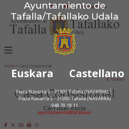
Ayuntamiento de Tafa
Ayuntamiento de
Ir al contenido
Castellano
facebook
twitter
youtube
Tafalla/Tafallako Udala
Search for:
Inicio
>
Casa Consistorial
Euskara
Castellano
Volver
Casa Consistorial
Plaza Navarra 5 - 31300 Tafalla (NAVARRA)
Plaza Navarra 5 - 31300 Tafalla (NAVARRA)
948 70 18 11
Carrusel inicio
ayuntamiento@tafalla.es
Facebook
Twitter
Email
Imprimir
Whatsapp