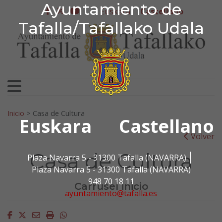
Ayuntamiento de Tafa
Ayuntamiento de
Ir al contenido
Euskera
Castellano
facebook
twitter
youtube
Tafalla/Tafallako Udala
Search for:
Inicio
>
Casa de Cultura
Euskara
Castellano
Volver
Casa de Cultura
Plaza Navarra 5 - 31300 Tafalla (NAVARRA)
Plaza Navarra 5 - 31300 Tafalla (NAVARRA)
948 70 18 11
Carrusel inicio
ayuntamiento@tafalla.es
Facebook
Twitter
Email
Imprimir
Whatsapp