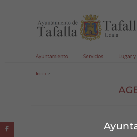
Ayuntamiento de Tafa
Ir al contenido
Ayuntamiento
Servicios
Lugar y
Search for:
Inicio
>
AGE
Ayunta
Facebook