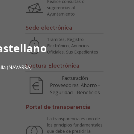
Realice consultas o
sugerencias al
Ayuntamiento
Sede electrónica
Trámites, Registro
astellano
Electrónico, Anuncios
Oficiales, Sus Expedientes
Factura Electrónica
alla (NAVARRA)
Facturación
Proveedores: Ahorro -
Seguridad - Beneficios
Portal de transparencia
La transparencia es uno de
los principios fundamentales
que debe de presidir la