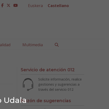
Euskera
Castellano
facebook
twitter
youtube
Buscar
alidad
Multimedia
Servicio de atención 012
Solicite información, realice
gestiones y sugerencias a
través del servicio 012
o Udala
Buzón de sugerencias