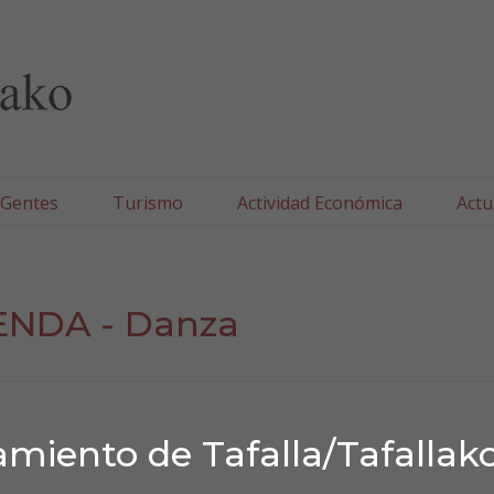
lla/Tafallako Udala
 Gentes
Turismo
Actividad Económica
Actu
NDA - Danza
miento de Tafalla/Tafallak