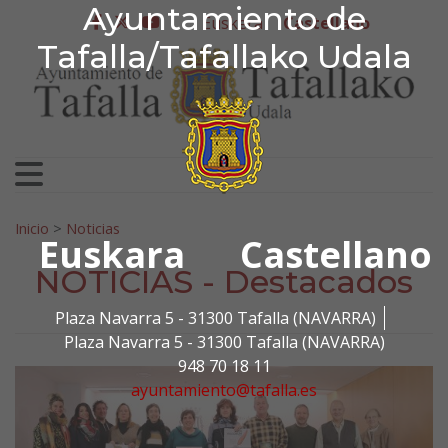
Ayuntamiento de Tafa
Ayuntamiento de
Ir al contenido
Euskera
Castellano
facebook
twitter
youtube
Tafalla/Tafallako Udala
Search for:
Inicio
>
Noticias
Euskara
Castellano
NOTICIAS - Destacados
Plaza Navarra 5 - 31300 Tafalla (NAVARRA)
Plaza Navarra 5 - 31300 Tafalla (NAVARRA)
948 70 18 11
ayuntamiento@tafalla.es