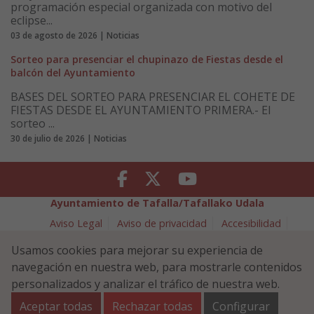
programación especial organizada con motivo del
eclipse...
03 de agosto de 2026 | Noticias
Sorteo para presenciar el chupinazo de Fiestas desde el
balcón del Ayuntamiento
BASES DEL SORTEO PARA PRESENCIAR EL COHETE DE
FIESTAS DESDE EL AYUNTAMIENTO PRIMERA.- El
sorteo ...
30 de julio de 2026 | Noticias
Facebook
Twitter
Youtube
Ayuntamiento de Tafalla/Tafallako Udala
Aviso Legal
Aviso de privacidad
Accesibilidad
Política de cookies
Usamos cookies para mejorar su experiencia de
Política de Seguridad de la Información
navegación en nuestra web, para mostrarle contenidos
Plaza Navarra 5 - 31300 Tafalla (NAVARRA)
948 70 18 11
personalizados y analizar el tráfico de nuestra web.
ayuntamiento@tafalla.es
Aceptar todas
Rechazar todas
Configurar