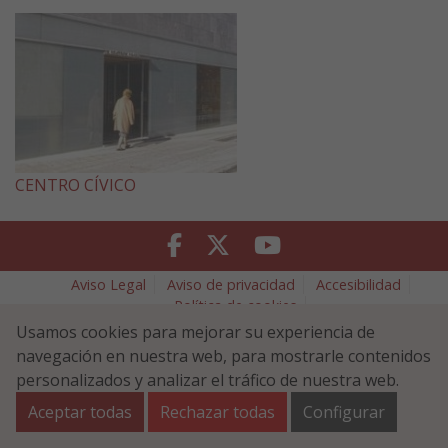
CENTRO CÍVICO
Facebook
Twitter
Youtube
Ayuntamiento de Tafalla/Tafallako Udala
Aviso Legal
Aviso de privacidad
Accesibilidad
Política de cookies
Política de Seguridad de la Información
Usamos cookies para mejorar su experiencia de
navegación en nuestra web, para mostrarle contenidos
Plaza Navarra 5 - 31300 Tafalla (NAVARRA)
948 70 18 11
ayuntamiento@tafalla.es
personalizados y analizar el tráfico de nuestra web.
Aceptar todas
Rechazar todas
Configurar