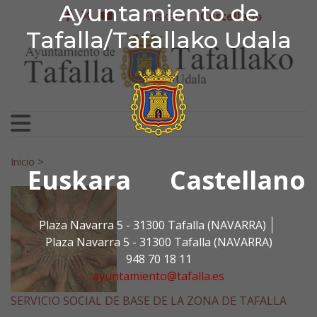
Ayuntamiento de Tafa
Ayuntamiento de
Ir al contenido
Euskera
Castellano
facebook
twitter
youtube
Tafalla/Tafallako Udala
Search for:
Inicio
>
Euskara
Castellano
Plaza Navarra 5 - 31300 Tafalla (NAVARRA)
Plaza Navarra 5 - 31300 Tafalla (NAVARRA)
948 70 18 11
ayuntamiento@tafalla.es
SERVICIO SOCIAL DE BASE DE LA ZONA DE TAFALLA