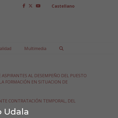
Castellano
facebook
twitter
youtube
Buscar
alidad
Multimedia
E ASPIRANTES AL DESEMPEÑO DEL PUESTO
 LA FORMACIÓN EN SITUACION DE
ANTE CONTRATACIÓN TEMPORAL, DEL
o Udala