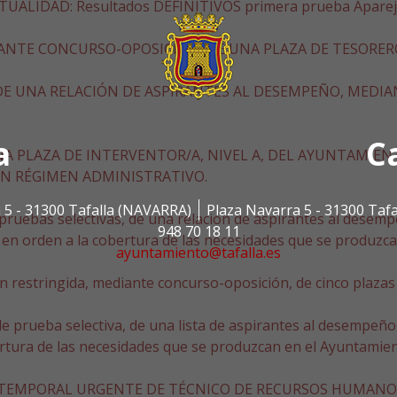
 ACTUALIDAD: Resultados DEFINITIVOS primera prueba Apare
NTE CONCURSO-OPOSICIÓN, DE UNA PLAZA DE TESORERO/
E UNA RELACIÓN DE ASPIRANTES AL DESEMPEÑO, MEDI
a
C
A PLAZA DE INTERVENTOR/A, NIVEL A, DEL AYUNTAMIE
EN RÉGIMEN ADMINISTRATIVO.
 5 - 31300 Tafalla (NAVARRA)
Plaza Navarra 5 - 31300 Taf
 pruebas selectivas, de una relación de aspirantes al desem
948 70 18 11
 en orden a la cobertura de las necesidades que se produzca
ayuntamiento@tafalla.es
restringida, mediante concurso-oposición, de cinco plazas d
 de prueba selectiva, de una lista de aspirantes al desempeñ
obertura de las necesidades que se produzcan en el Ayuntamien
TEMPORAL URGENTE DE TÉCNICO DE RECURSOS HUMANOS