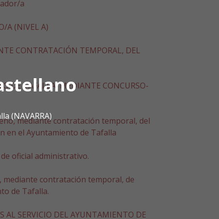
jador/a
A (NIVEL A)
ANTE CONTRATACIÓN TEMPORAL, DEL
astellano
NTO DE TAFALLA, MEDIANTE CONCURSO-
alla (NAVARRA)
peño, mediante contratación temporal, del
n en el Ayuntamiento de Tafalla
e oficial administrativo.
o, mediante contratación temporal, de
to de Tafalla.
 AL SERVICIO DEL AYUNTAMIENTO DE