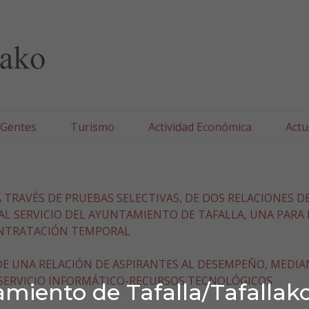
lla/Tafallako Udala
 Gentes
Turismo
Actividad Económica
Actu
TRAVÉS DE PRUEBAS SELECTIVAS, DE DOS RELACIONES D
 AL SERVICIO DEL AYUNTAMIENTO DE TAFALLA, UNA PARA
CONTRATACIÓN TEMPORAL
E UNA RELACIÓN DE ASPIRANTES AL DESEMPEÑO, MEDI
 SERVICIO INFORMÁTICO-RECURSOS TECNOLÓGICOS
miento de Tafalla/Tafallak