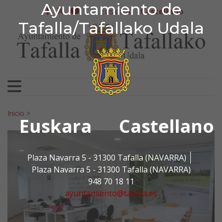
Ayuntamiento de Tafa
Ayuntamiento de
Ir al contenido
Euskera
Castellano
facebook
twitter
youtube
Tafalla/Tafallako Udala
Search for:
Inicio
>
Euskara
Castellano
Plaza Navarra 5 - 31300 Tafalla (NAVARRA)
Plaza Navarra 5 - 31300 Tafalla (NAVARRA)
948 70 18 11
ayuntamiento@tafalla.es