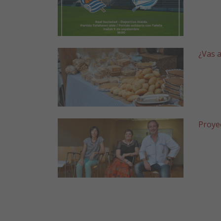
¿Vas a
Proye