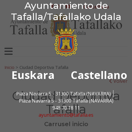
Ayuntamiento de Tafa
Ayuntamiento de
Ir al contenido
Castellano
facebook
twitter
youtube
Tafalla/Tafallako Udala
Search for:
Inicio
>
Ciudad Deportiva Tafalla
Euskara
Castellano
Volver
Ciudad Deportiva
Plaza Navarra 5 - 31300 Tafalla (NAVARRA)
Plaza Navarra 5 - 31300 Tafalla (NAVARRA)
Tafalla
948 70 18 11
ayuntamiento@tafalla.es
Carrusel inicio