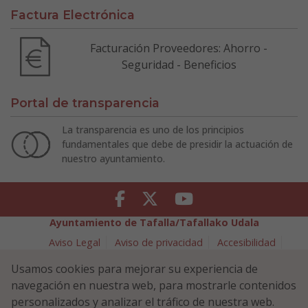
Factura Electrónica
Facturación Proveedores: Ahorro -
Seguridad - Beneficios
Portal de transparencia
La transparencia es uno de los principios
fundamentales que debe de presidir la actuación de
nuestro ayuntamiento.
Facebook
Twitter
Youtube
Ayuntamiento de Tafalla/Tafallako Udala
Aviso Legal
Aviso de privacidad
Accesibilidad
Política de cookies
Usamos cookies para mejorar su experiencia de
Política de Seguridad de la Información
navegación en nuestra web, para mostrarle contenidos
Plaza Navarra 5 - 31300 Tafalla (NAVARRA)
948 70 18 11
personalizados y analizar el tráfico de nuestra web.
ayuntamiento@tafalla.es