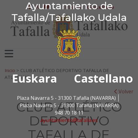
Ayuntamiento de Tafa
Ayuntamiento de
Ir al contenido
Euskera
Castellano
facebook
twitter
youtube
Tafalla/Tafallako Udala
Search for:
Inicio
>
CLUB ATLÉTICO DEPORTIVO TAFALLA DE
Euskara
Castellano
ATLETISMO
Volver
Plaza Navarra 5 - 31300 Tafalla (NAVARRA)
CLUB ATLÉTICO
Plaza Navarra 5 - 31300 Tafalla (NAVARRA)
948 70 18 11
DEPORTIVO
ayuntamiento@tafalla.es
TAFALLA DE