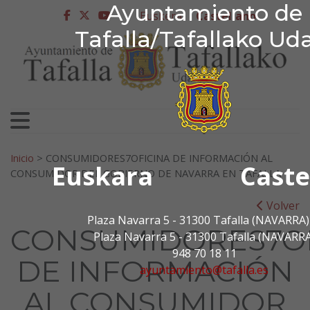
Ayuntamiento de Tafa
Ayuntamiento de
Ir al contenido
Euskera
Castellano
facebook
twitter
youtube
Tafalla/Tafallako Ud
Search for:
Inicio
>
CONSUMIDORES7OFICINA DE INFORMACIÓN AL
Euskara
Caste
CONSUMIDOR DEL GOBIERNO DE NAVARRA EN TAFALLA
Volver
Plaza Navarra 5 - 31300 Tafalla (NAVARRA)
CONSUMIDORES7OF
Plaza Navarra 5 - 31300 Tafalla (NAVARRA
948 70 18 11
DE INFORMACIÓN
ayuntamiento@tafalla.es
AL CONSUMIDOR