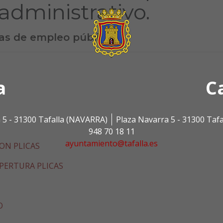
 administrativo.
as de empleo público
a
C
 5 - 31300 Tafalla (NAVARRA)
Plaza Navarra 5 - 31300 Taf
948 70 18 11
ayuntamiento@tafalla.es
ON PLICAS
PERTURA PLICAS
O