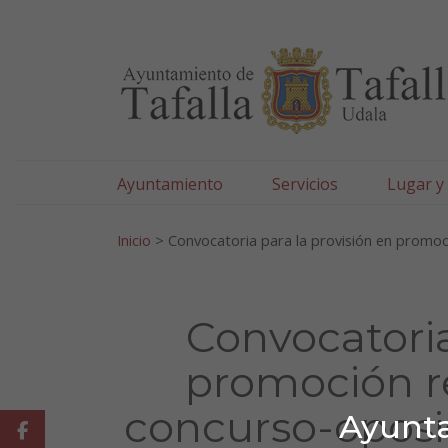
Ayuntamiento de Tafa
Ir al contenido
Ayuntamiento
Servicios
Lugar y
Search for:
Inicio
>
Convocatoria para la provisión en promoci
Convocatoria
promoción r
concurso-oposic
Ayunta
Facebook