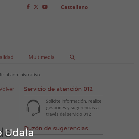
Castellano
facebook
twitter
youtube
Buscar
alidad
Multimedia
cial administrativo.
Volver
Servicio de atención 012
Solicite información, realice
gestiones y sugerencias a
través del servicio 012
de
Buzón de sugerencias
o Udala