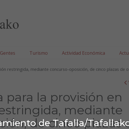
lla/Tafallako Udala
 Gentes
Turismo
Actividad Económica
Actu
ón restringida, mediante concurso-oposición, de cinco plazas de ofi
 para la provisión en
estringida, mediante
ión, de cinco plazas 
miento de Tafalla/Tafallak