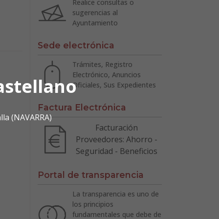
Realice consultas o
sugerencias al
Ayuntamiento
Sede electrónica
Trámites, Registro
Electrónico, Anuncios
astellano
Oficiales, Sus Expedientes
Factura Electrónica
alla (NAVARRA)
Facturación
Proveedores: Ahorro -
Seguridad - Beneficios
Portal de transparencia
La transparencia es uno de
los principios
fundamentales que debe de