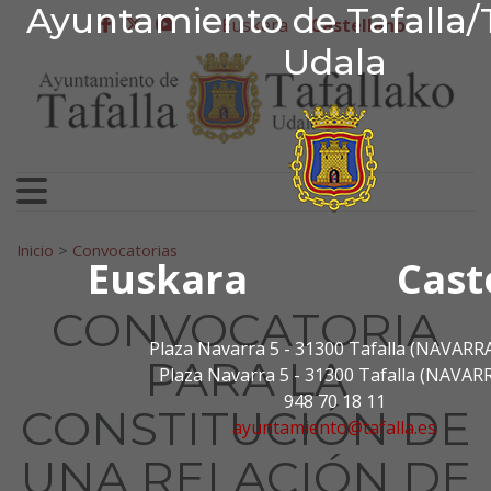
Ayuntamiento de Tafa
Ayuntamiento de Tafalla/
Ir al contenido
Euskera
Castellano
facebook
twitter
youtube
Udala
Search for:
Inicio
>
Convocatorias
Euskara
Cast
CONVOCATORIA
Plaza Navarra 5 - 31300 Tafalla (NAVARR
PARA LA
Plaza Navarra 5 - 31300 Tafalla (NAVAR
948 70 18 11
CONSTITUCIÓN DE
ayuntamiento@tafalla.es
UNA RELACIÓN DE