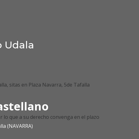
o Udala
lla, sitas en Plaza Navarra, 5de Tafalla
astellano
r lo que a su derecho convenga en el plazo
alla (NAVARRA)