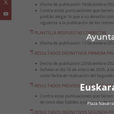
Twitter
(Fecha de publicación 10/diciembre/20
Contra estas puntuaciones que tienen 
Youtube
podrán alegar lo que a su derecho conv
siguiente a la publicación de los mismo
PLANTILLA RESPUESTAS CORRECTAS
Ayunta
(Fecha de publicación 11/diciembre/20
RESULTADOS DEFINITIVOS PRIMERA PRU
(Fecha de publicación 23/diciembre/20
Señalar el día 16 de enero de 2025, a l
como fecha de realización del Segundo e
Euskar
RESULTADOS PROVISIONALES SEGUNDA
Contra estas puntuaciones que tienen 
de cinco días hábiles a contar desde el 
Plaza Navarra
RESULTADOS DEFINITIVOS SEGUNDA P