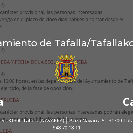
24)
carácter provisional, las personas interesadas
enga en el plazo de cinco días hábiles a contar desde el
s.
miento de Tafalla/Tafallak
24)
EBA Y FECHA DE LA SEGUNDA PRUEBA
24)
as 10:00 horas, en las dependencias del Ayuntamiento de Tafa
jercicio, de la fase de oposición.
a
C
 PRUEBA
carácter provisional, las personas interesadas podrán alega
siguiente a la publicación de los mismos.
 5 - 31300 Tafalla (NAVARRA)
Plaza Navarra 5 - 31300 Taf
948 70 18 11
RUEBA