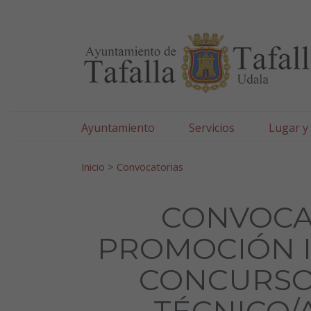
Ayuntamiento de Tafa
Ir al contenido
Ayuntamiento
Servicios
Lugar y
Search for:
Inicio
>
Convocatorias
CONVOCAT
PROMOCIÓN I
CONCURSO-
TÉCNICO/