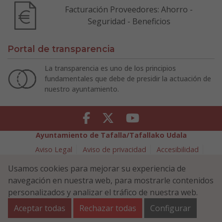
Facturación Proveedores: Ahorro -
Seguridad - Beneficios
Portal de transparencia
La transparencia es uno de los principios
fundamentales que debe de presidir la actuación de
nuestro ayuntamiento.
Facebook
Twitter
Youtube
Ayuntamiento de Tafalla/Tafallako Udala
Aviso Legal
Aviso de privacidad
Accesibilidad
Política de cookies
Usamos cookies para mejorar su experiencia de
Política de Seguridad de la Información
navegación en nuestra web, para mostrarle contenidos
Plaza Navarra 5 - 31300 Tafalla (NAVARRA)
948 70 18 11
personalizados y analizar el tráfico de nuestra web.
ayuntamiento@tafalla.es
Aceptar todas
Rechazar todas
Configurar