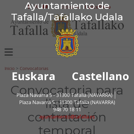
Ayuntamiento de Tafa
Ayuntamiento de
Ir al contenido
Euskera
Castellano
facebook
twitter
youtube
Tafalla/Tafallako Udala
Search for:
Inicio
>
Convocatorias
Euskara
Castellano
Convocatoria para
Plaza Navarra 5 - 31300 Tafalla (NAVARRA)
lista de
Plaza Navarra 5 - 31300 Tafalla (NAVARRA)
948 70 18 11
contratación
ayuntamiento@tafalla.es
temporal