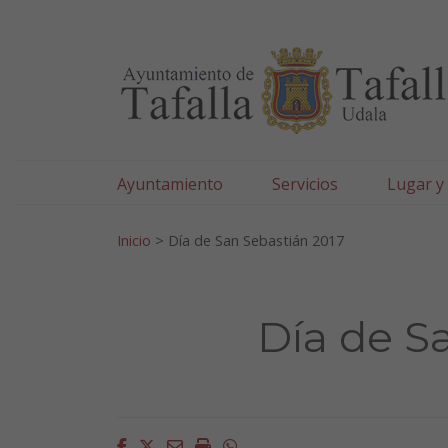
Ayuntamiento de Tafa
Ir al contenido
Ayuntamiento
Servicios
Lugar y
Search for:
Inicio
>
Día de San Sebastián 2017
Día de S
Facebook
Twitter
Email
Imprimir
Whatsapp