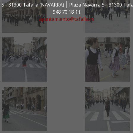
 5 - 31300 Tafalla (NAVARRA)
Plaza Navarra 5 - 31300 Taf
948 70 18 11
ayuntamiento@tafalla.es