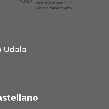
presidir la actuación de
nuestro ayuntamiento.
o Udala
astellano