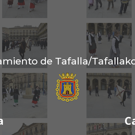
miento de Tafalla/Tafallak
a
C