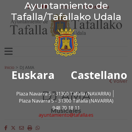
Ayuntamiento de Tafa
Ayuntamiento de
Ir al contenido
Euskera
Castellano
facebook
twitter
youtube
Tafalla/Tafallako Udala
Search for:
Inicio
>
DJ AMA
Euskara
Castellano
Volver
DJ AMA
Plaza Navarra 5 - 31300 Tafalla (NAVARRA)
Plaza Navarra 5 - 31300 Tafalla (NAVARRA)
948 70 18 11
Musicales
ayuntamiento@tafalla.es
Facebook
Twitter
Email
Imprimir
Whatsapp