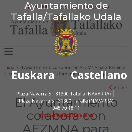
Ayuntamiento de Tafa
Ayuntamiento de
Ir al contenido
Euskera
Castellano
facebook
twitter
youtube
Tafalla/Tafallako Udala
Search for:
Inicio
>
El Ayuntamiento colabora con AEZMNA para fomentar
Euskara
Castellano
la creación de empresas, la formación y el autoempleo
Volver
Plaza Navarra 5 - 31300 Tafalla (NAVARRA)
El Ayuntamiento
Plaza Navarra 5 - 31300 Tafalla (NAVARRA)
948 70 18 11
colabora con
ayuntamiento@tafalla.es
AEZMNA para