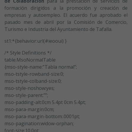
de Colaboración
para la prestación de servicios de
formación dirigidos a la promoción y creación de
empresas y autoempleo. El acuerdo fue aprobado el
pasado mes de abril por la Comisión de Comercio,
Turismo e Industria del Ayuntamiento de Tafalla.
st1:*{behavior:url(#ieooui) }
/* Style Definitions */
table.MsoNormalTable
{mso-style-name:”Tabla normal”;
mso-tstyle-rowband-size:0;
mso-tstyle-colband-size:0;
mso-style-noshow:yes;
mso-style-parent:””;
mso-padding-alt:0cm 5.4pt 0cm 5.4pt;
mso-para-margin:0cm;
mso-para-margin-bottom:.0001pt;
mso-pagination:widow-orphan;
font-size:10.0pt;