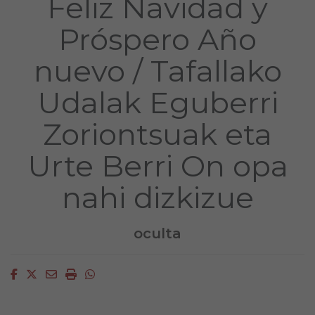
Feliz Navidad y
Próspero Año
nuevo / Tafallako
Udalak Eguberri
Zoriontsuak eta
Urte Berri On opa
nahi dizkizue
oculta
Facebook
Twitter
Email
Imprimir
Whatsapp