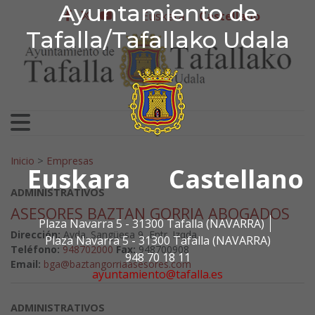
Ayuntamiento de Tafa
Ayuntamiento de
Ir al contenido
Euskera
Castellano
facebook
twitter
youtube
Tafalla/Tafallako Udala
Search for:
Inicio
>
Empresas
Euskara
Castellano
ADMINISTRATIVOS
ASESORES BAZTAN GORRIA ABOGADOS
Plaza Navarra 5 - 31300 Tafalla (NAVARRA)
Dirección:
Avda. Sangüesa 9, Entr. Izqda.
Plaza Navarra 5 - 31300 Tafalla (NAVARRA)
Teléfono:
948702000
Fax:
948700908
948 70 18 11
Email:
bga@baztangorriaasesores.com
ayuntamiento@tafalla.es
ADMINISTRATIVOS