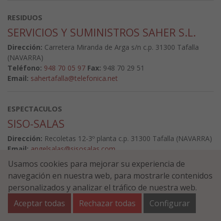
RESIDUOS
SERVICIOS Y SUMINISTROS SAHER S.L.
Dirección:
Carretera Miranda de Arga s/n c.p. 31300 Tafalla
(NAVARRA)
Teléfono:
948 70 05 97
Fax:
948 70 29 51
Email:
sahertafalla@telefonica.net
ESPECTACULOS
SISO-SALAS
Dirección:
Recoletas 12-3º planta c.p. 31300 Tafalla (NAVARRA)
Email:
angelsalas@sisosalas.com
Usamos cookies para mejorar su experiencia de
navegación en nuestra web, para mostrarle contenidos
INDUSTRIA
personalizados y analizar el tráfico de nuestra web.
TAFINOX SOCIEDAD COOPERATIVA
Aceptar todas
Rechazar todas
Configurar
Dirección:
Carretera Zaragoza Km 37 c.p. 31300 Tafalla
(NAVARRA)