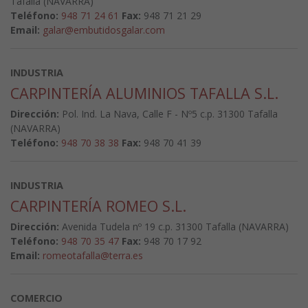
Tafalla (NAVARRA)
Teléfono:
948 71 24 61
Fax:
948 71 21 29
Email:
galar@embutidosgalar.com
INDUSTRIA
CARPINTERÍA ALUMINIOS TAFALLA S.L.
Dirección:
Pol. Ind. La Nava, Calle F - Nº5 c.p. 31300 Tafalla
(NAVARRA)
Teléfono:
948 70 38 38
Fax:
948 70 41 39
INDUSTRIA
CARPINTERÍA ROMEO S.L.
Dirección:
Avenida Tudela nº 19 c.p. 31300 Tafalla (NAVARRA)
Teléfono:
948 70 35 47
Fax:
948 70 17 92
Email:
romeotafalla@terra.es
COMERCIO