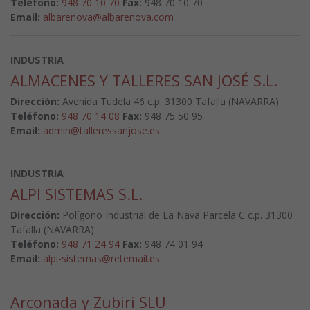
Teléfono:
948 70 10 70
Fax:
948 70 10 70
Email:
albarenova@albarenova.com
INDUSTRIA
ALMACENES Y TALLERES SAN JOSÉ S.L.
Dirección:
Avenida Tudela 46 c.p. 31300 Tafalla (NAVARRA)
Teléfono:
948 70 14 08
Fax:
948 75 50 95
Email:
admin@talleressanjose.es
INDUSTRIA
ALPI SISTEMAS S.L.
Dirección:
Polígono Industrial de La Nava Parcela C c.p. 31300
Tafalla (NAVARRA)
Teléfono:
948 71 24 94
Fax:
948 74 01 94
Email:
alpi-sistemas@retemail.es
Arconada y Zubiri SLU