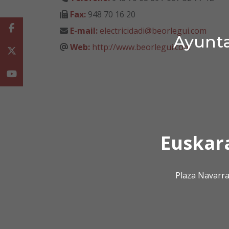
Fax:
948 70 16 20
Facebook
E-mail:
electricidadi@beorlegui.com
Ayunta
Web:
http://www.beorlegui.com
Twitter
Youtube
Euskar
Plaza Navarra