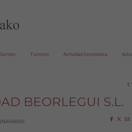
lla/Tafallako Udala
 Gentes
Turismo
Actividad Económica
Actu
AD BEORLEGUI S.L.
Faceboo
Twit
E
a (NAVARAR)