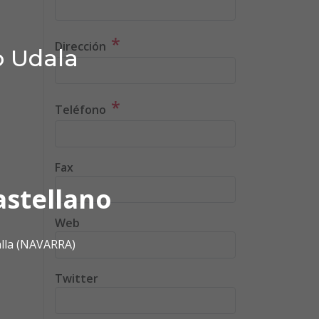
*
Dirección
o Udala
*
Teléfono
Fax
astellano
Web
alla (NAVARRA)
Twitter