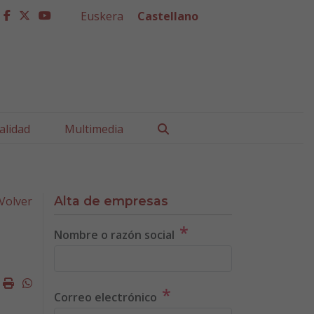
Euskera
Castellano
facebook
twitter
youtube
Buscar
alidad
Multimedia
Volver
Alta de empresas
*
Nombre o razón social
k
ter
mail
Imprimir
Whatsapp
*
Correo electrónico