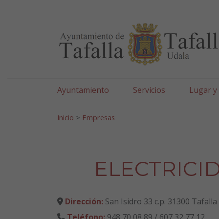
Ayuntamiento de Tafa
Ir al contenido
Ayuntamiento
Servicios
Lugar y
Search for:
Inicio
>
Empresas
ELECTRICID
Dirección:
San Isidro 33 c.p. 31300 Tafall
Teléfono:
948 70 08 89 / 607 32 77 12