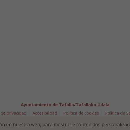
Ayuntamiento de Tafalla/Tafallako Udala
 de privacidad
Accesibilidad
Política de cookies
Política de 
arra 5 - 31300 Tafalla (NAVARRA)
948 70 18 11
ayuntamiento@t
ón en nuestra web, para mostrarle contenidos personalizad