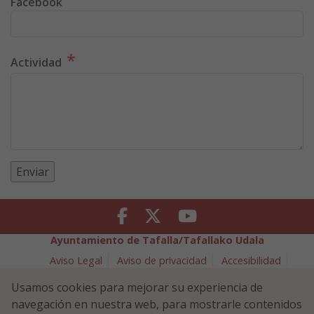
Facebook
*
Actividad
Facebook
Twitter
Youtube
Ayuntamiento de Tafalla/Tafallako Udala
Aviso Legal
Aviso de privacidad
Accesibilidad
Política de cookies
Usamos cookies para mejorar su experiencia de
Política de Seguridad de la Información
navegación en nuestra web, para mostrarle contenidos
Plaza Navarra 5 - 31300 Tafalla (NAVARRA)
948 70 18 11