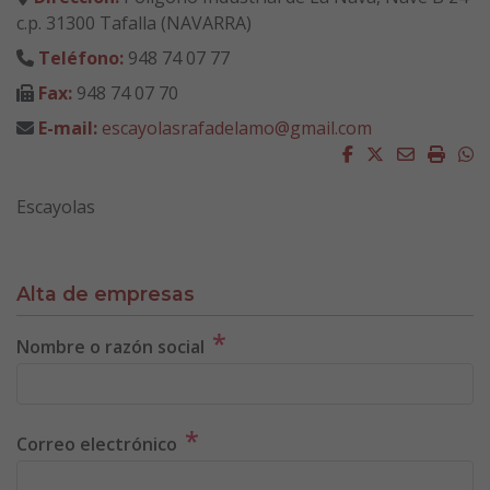
c.p. 31300 Tafalla (NAVARRA)
Teléfono:
948 74 07 77
Fax:
948 74 07 70
E-mail:
escayolasrafadelamo@gmail.com
Facebook
Twitter
Email
Impri
W
Escayolas
Alta de empresas
*
Nombre o razón social
*
Correo electrónico