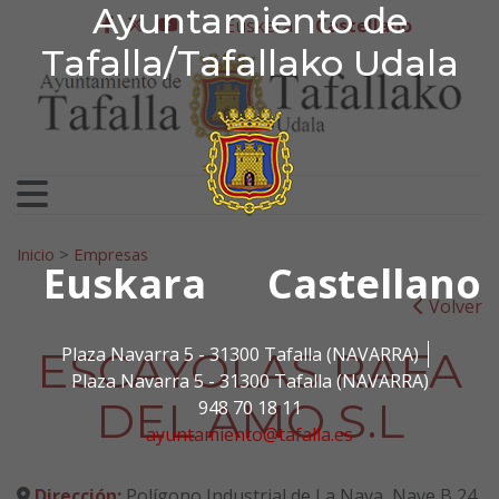
Ayuntamiento de Tafa
Ayuntamiento de
Ir al contenido
Euskera
Castellano
facebook
twitter
youtube
Tafalla/Tafallako Udala
Search for:
Inicio
>
Empresas
Euskara
Castellano
Volver
ESCAYOLAS RAFA
Plaza Navarra 5 - 31300 Tafalla (NAVARRA)
Plaza Navarra 5 - 31300 Tafalla (NAVARRA)
DEL AMO S.L
948 70 18 11
ayuntamiento@tafalla.es
Dirección:
Polígono Industrial de La Nava, Nave B 24