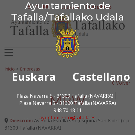
Ayuntamiento de Tafa
Ayuntamiento de
Ir al contenido
Euskera
Castellano
facebook
twitter
youtube
Tafalla/Tafallako Udala
Search for:
Inicio
>
Empresas
Euskara
Castellano
Volver
MRW
Plaza Navarra 5 - 31300 Tafalla (NAVARRA)
Plaza Navarra 5 - 31300 Tafalla (NAVARRA)
948 70 18 11
ayuntamiento@tafalla.es
Dirección:
Avenida Estella s/n (esquina San Isidro) c.p.
31300 Tafalla (NAVARRA)