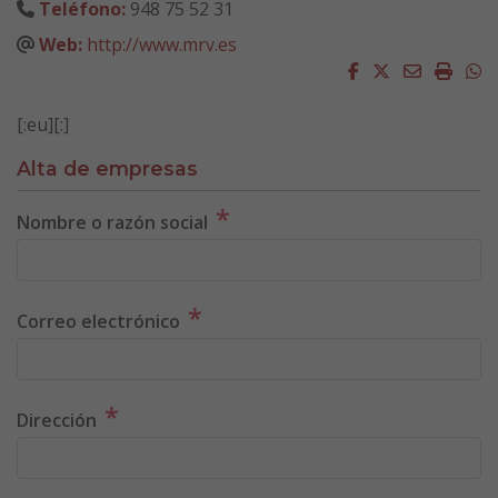
Teléfono:
948 75 52 31
Web:
http://www.mrv.es
Facebook
Twitter
Email
Impri
W
[:eu]
[:]
Alta de empresas
*
Nombre o razón social
*
Correo electrónico
*
Dirección