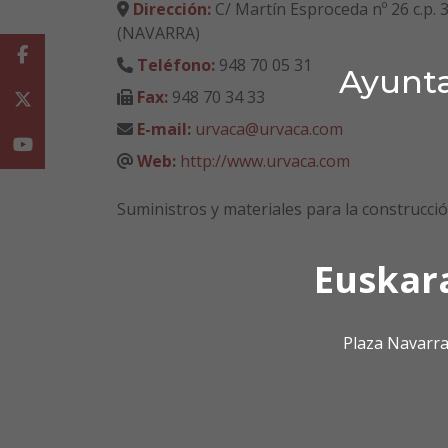
Dirección:
C/ Martín Esproceda nº 26 c.p. 
(NAVARRA)
Facebook
Teléfono:
948 70 05 31
Ayunta
Fax:
948 70 34 33
Twitter
E-mail:
urvaca@urvaca.com
Youtube
Web:
http://www.urvaca.com
Suministros y materiales para la construcci
Euskar
Plaza Navarra