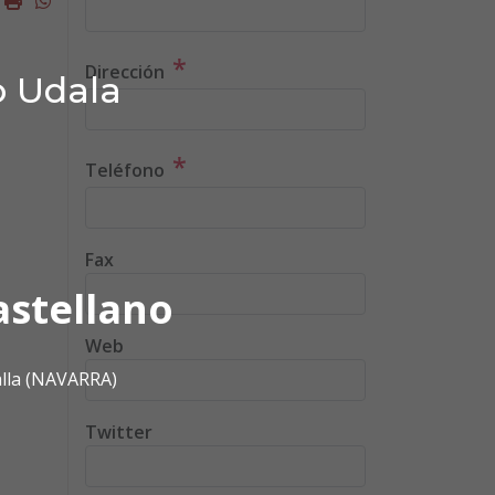
*
Dirección
o Udala
*
Teléfono
Fax
astellano
Web
alla (NAVARRA)
Twitter