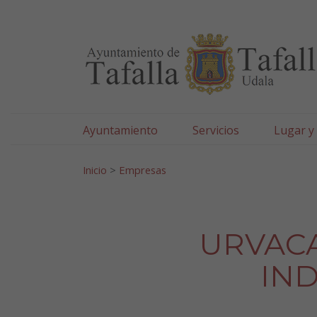
Ayuntamiento de Tafa
Ir al contenido
Ayuntamiento
Servicios
Lugar y
Search for:
Inicio
>
Empresas
URVACA
IN