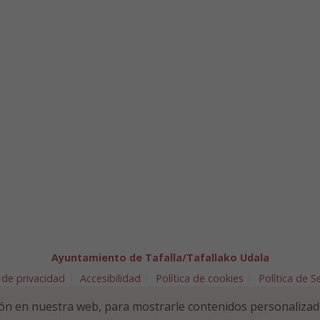
Ayuntamiento de Tafalla/Tafallako Udala
 de privacidad
Accesibilidad
Política de cookies
Política de 
arra 5 - 31300 Tafalla (NAVARRA)
948 70 18 11
ayuntamiento@t
ón en nuestra web, para mostrarle contenidos personalizad