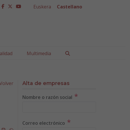
Euskera
Castellano
facebook
twitter
youtube
Buscar
alidad
Multimedia
Volver
Alta de empresas
*
Nombre o razón social
*
Correo electrónico
k
ter
mail
Imprimir
Whatsapp