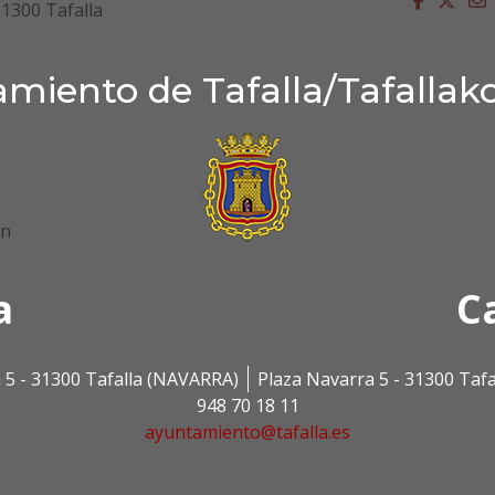
31300 Tafalla
miento de Tafalla/Tafallak
ón
a
C
 5 - 31300 Tafalla (NAVARRA)
Plaza Navarra 5 - 31300 Taf
948 70 18 11
ayuntamiento@tafalla.es