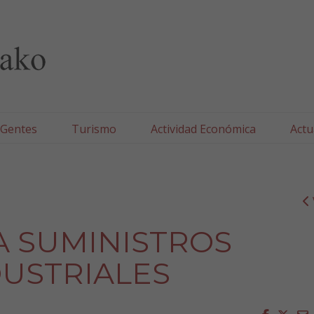
lla/Tafallako Udala
 Gentes
Turismo
Actividad Económica
Actu
 SUMINISTROS
DUSTRIALES
Faceboo
Twit
E