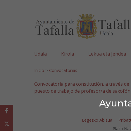
Ayuntamiento de Tafa
Ir al contenido
Udala
Kirola
Lekua eta Jendea
Bilatu:
Inicio
>
Convocatorias
Convocatoria para constitución, a través de
puesto de trabajo de profesor/a de saxofón
Ayunta
Facebook
Legezko Abisua
Pribat
Twitter
Plaza Nav