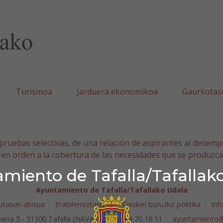
lla/Tafallako Udala
Turismoa
Jarduera ekonomikoa
Gaurkotas
 pruebas selectivas, de una relación de aspirantes al desem
 en orden a la cobertura de las necesidades que se produzca
miento de Tafalla/Tafallak
Ayuntamiento de Tafalla/Tafallako Udala
utasun-abisua
Erabilerreztasuna
Cookiei buruzko politika
Inf
arra 5 - 31300 Tafalla (NAVARRA)
948 70 18 11
ayuntamiento@t