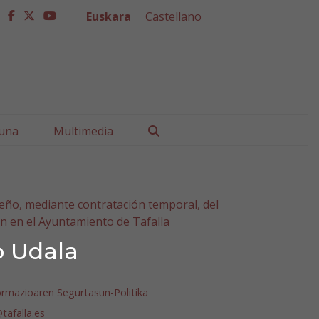
Euskara
Castellano
facebook
twitter
youtube
Buscar
una
Multimedia
peño, mediante contratación temporal, del
n en el Ayuntamiento de Tafalla
o Udala
ormazioaren Segurtasun-Politika
afalla.es